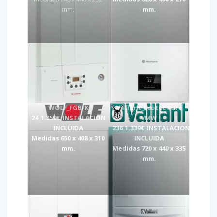
mm.
mm.
WOLF_FGB-K
Vaillant_Ecotec Pure
24_1.359€_INSTALACION
VMW
INCLUIDA
236_1.339€_INSTALACION
Medidas 650 x 408 x 310
INCLUIDA
mm.
Medidas 720 x 440 x 335
mm.