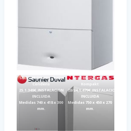
SAUNIER DUVAL_Thelia
INTERGAS_Kombi
Condens
Kompakt
25_1.349€_INSTALACION
28/24_1.479€_INSTALACION
INCLUIDA
INCLUIDA
Medidas 740 x 418 x 300
Medidas 750 x 450 x 270
mm.
mm.