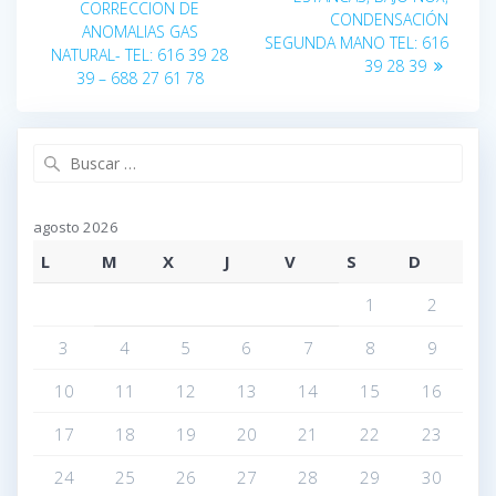
CORRECCION DE
CONDENSACIÓN
entradas
ANOMALIAS GAS
SEGUNDA MANO TEL: 616
NATURAL- TEL: 616 39 28
39 28 39
39 – 688 27 61 78
Buscar:
agosto 2026
L
M
X
J
V
S
D
1
2
3
4
5
6
7
8
9
10
11
12
13
14
15
16
17
18
19
20
21
22
23
24
25
26
27
28
29
30