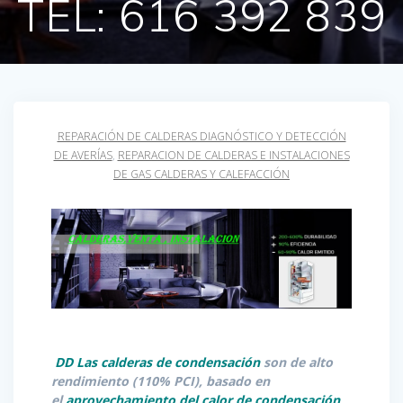
TEL: 616 392 839
REPARACIÓN DE CALDERAS DIAGNÓSTICO Y DETECCIÓN
DE AVERÍAS
,
REPARACION DE CALDERAS E INSTALACIONES
DE GAS CALDERAS Y CALEFACCIÓN
DD Las calderas de condensación
son de alto
rendimiento (110% PCI), basado en
el
aprovechamiento del calor de condensación