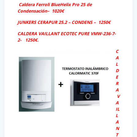
Caldera Ferroli BlueHelix Pro 25 de
Condensación– 1020€
JUNKERS CERAPUR 25.2 – CONDENS – 1250€
CALDERA VAILLANT ECOTEC PURE VMW-236-7-
2- 1250€.
C
A
L
D
E
R
A
V
A
IL
L
A
N
T