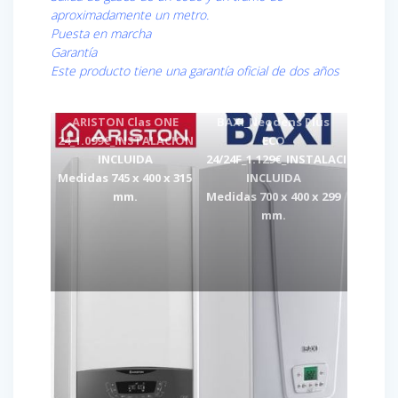
aproximadamente un metro.
Puesta en marcha
Garantía
Este producto tiene una garantía oficial de dos años
ARISTON Clas ONE
BAXI_Neodens Plus
24_1.099€_INSTALACION
ECO
INCLUIDA
24/24F_1.129€_INSTALACION
Medidas 745 x 400 x 315
INCLUIDA
mm.
Medidas 700 x 400 x 299
mm.