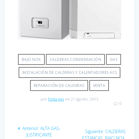
BAJO NOX
CALDERAS CONDENSACIÓN
GAS
INSTALACIÓN DE CALDERAS Y CALENTADORES ACS
REPARACIÓN DE CALDERAS
VENTA
por
fonta-gas
en 27 agosto, 2013
0
Navegación
Entrada
Anterior:
ALTA GAS-
Siguiente
Siguiente:
CALDERAS
de
anterior:
JUSTIFICANTE
entrada:
ESTANCAS, BAJO NOX,