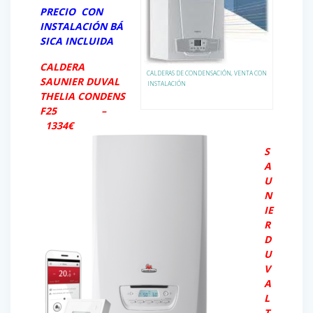
PRECIO CON
INSTALACIÓN
BÁ
SICA
INCLUIDA
CALDERA
CALDERAS DE CONDENSACIÓN, VENTA CON
SAUNIER DUVAL
INSTALACIÓN
THELIA CONDENS
F25 –
1334€
S
A
U
N
IE
R
D
U
V
A
L
T