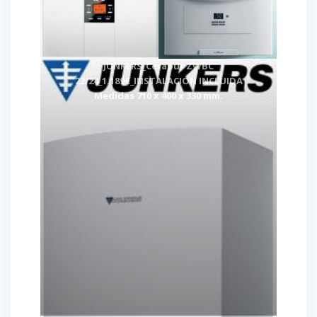
JUNKERS_Cerapur ZWBC
22/24_1.189€_INSTALACION INCLUIDA
Medidas 710 x 400 x 330 mm.