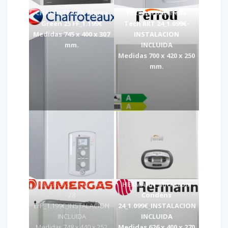
CHAFFOTEAUX-Pigma
FERROLI Bluehelix
Green 25 FF_1.199€
Tech RRT 24_1.099€-
Medidas 745 x 400 x 307
INSTALACION
mm.
INCLUIDA
Medidas 700 x 420 x 250
mm.
IMMERGAS_Victrix Tera
HERMANN_Micracom
28
Condens
ErP_1.199€_INSTALACION
24_1.099€_INSTALACION
INCLUIDA
INCLUIDA
Medidas 748 x 440 x 252
Medidas 626 x 400 x 270